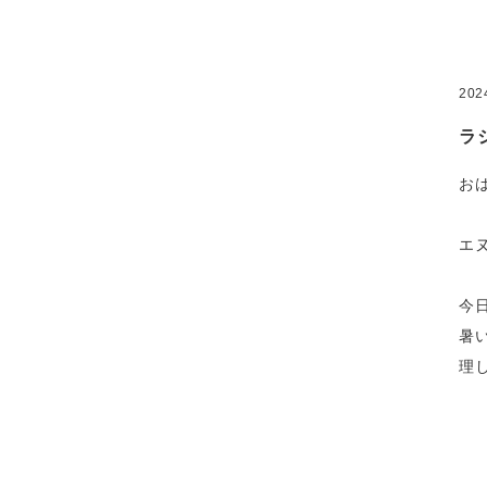
20
ラ
お
エ
今
暑
理